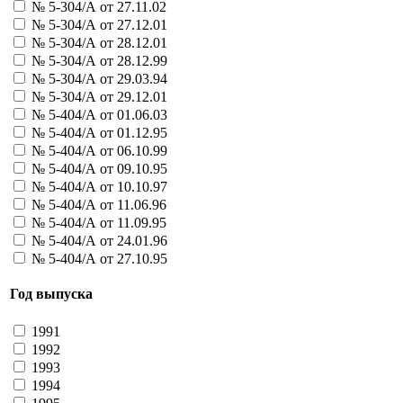
31047 - Лица истории
№ 5-304/А от 27.11.02
Больше
№ 5-304/А от 27.12.01
Рослотцентр ООО
№ 5-304/А от 28.12.01
41052 - Время денег 25
№ 5-304/А от 28.12.99
41054 - Время денег 50
№ 5-304/А от 29.03.94
41093 - Монета (золото)
№ 5-304/А от 29.12.01
41094 - Монета (бронза)
№ 5-404/А от 01.06.03
41096 - Монета (серебро)
№ 5-404/А от 01.12.95
41121 - Марка
№ 5-404/А от 06.10.99
41133 - Русская рулетка
№ 5-404/А от 09.10.95
Больше
Российские лотереи ОАО
№ 5-404/А от 10.10.97
21005 - Удачный бросок
№ 5-404/А от 11.06.96
31005 - Королевский спринт
№ 5-404/А от 11.09.95
31006 - Королевский спринт
№ 5-404/А от 24.01.96
31011 - Изобилие
№ 5-404/А от 27.10.95
Больше
Российский детский фонд
Год выпуска
25003 - лотерея
25009 - Новогодняя лотерея
1991
Больше
1992
РОСТО (ДОСААФ)
1993
41069 - Военные знания
1994
41084 - Спорт и техника