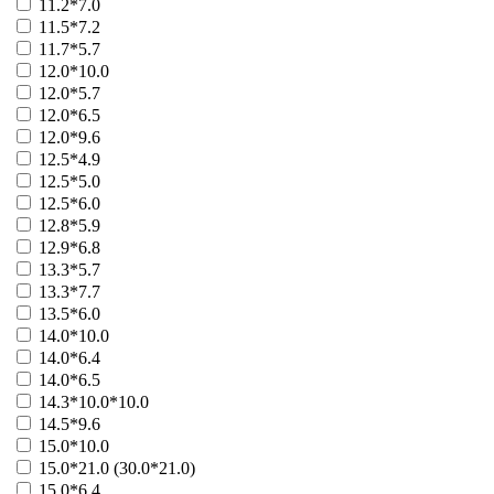
11.2*7.0
фонд Культуры
11.5*7.2
21084 - Госпожа Удача
11.7*5.7
Больше
12.0*10.0
Фонд образования
12.0*5.7
31003 - Миллионер
12.0*6.5
Больше
Фонд одаренных детей
12.0*9.6
21062 - Dendy
12.5*4.9
Больше
12.5*5.0
Фонд Святого Трифона
12.5*6.0
41074 - Точно в цель
12.8*5.9
Больше
12.9*6.8
фонд содействия (РБФСМ)
13.3*5.7
21052 - Содействие (500)
13.3*7.7
21053 - Содействие (10)
13.5*6.0
21054 - Содействие (25)
14.0*10.0
21055 - Боулинг
14.0*6.4
21056 - Покер
14.0*6.5
41105 - Как карты лягут
41057 - счастливая семья
14.3*10.0*10.0
31002 - счастливая семья
14.5*9.6
41072 - Кошки-мышки
15.0*10.0
41073 - Кошки-мышки
15.0*21.0 (30.0*21.0)
21039 - Самбо
15.0*6.4