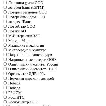
Лестница удачи ООО
Больше
лотереи Блиц (СДТМ)
ДОСААФ СССР
Лотереи регионов ООО
11001 - Сотвехноспорт
Лотерейный дом ООО
Больше
Ивановский лотерейный дом
лотерея Шанс
41132 - Спринт-Иваново
ЛоттоСтар ООО
Больше
Лотэкс АО
Игры Доброй Воли
М-Интерактив ЗАО
21012 - Игры Доброй Воли (150)
Матери Марии
21013 - Игры Доброй Воли (50)
Медицина и экология
Больше
Милосердие и культура
Информационные технологии
Нац. жилищн. консорциум
41099 - Рыбалка
Национальные лотереи ООО
41100 - Тайны островов
Олимпийский комитет России
41101 - Снайпер
Олимпийский комитет СССР
41104 - Вокруг света
Оргкомитет ИДВ-1994
Больше
Камчатские лотереи ООО
Пермская дирекция лотерей
41125 - Народная Техносеть
Победа
Больше
Победа
КАМЭЙ Лтд
РБФСМ
21071 - Camay
РосЛНТО
Больше
Рослотцентр ООО
Краснодарские лотереи