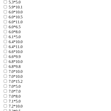
5.3*5.0
41103 - Блиц-Шанс
5.9*10.1
31052 - Супер Шанс
6.0*10.0
31001 - Удачный денек
6.0*10.5
21032 - Кошмар
6.0*11.0
21034 - Бэтмен
6.0*6.5
25001 - Капитан Немо
6.0*8.0
25002 - Капитан Немо
25004 - Домовой
6.1*5.0
6.4*10.0
Больше
6.4*11.0
6.6*10.0
6.6*9.9
6.8*10.0
6.8*9.8
7.0*10.0
7.0*10.0
7.0*15.2
7.0*5.0
7.0*7.0
7.0*8.0
7.1*5.0
7.2*10.0