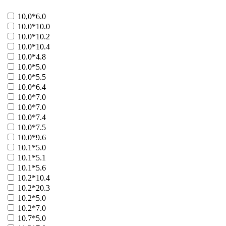
Больше
10,0*6.0
СпринтБет ООО
10.0*10.0
41109 - Золотой счет
41110 - Кубок сезона
10.0*10.2
41111 - Суперкубок
10.0*10.4
41112 - Золотой мяч
10.0*4.8
Больше
10.0*5.0
Столичный лотерейный дом
10.0*5.5
41051 - лотерея Твой дом
10.0*6.4
Больше
10.0*7.0
ТПК ЗАО
10.0*7.0
41061 - Игра по-крупному
10.0*7.4
Больше
10.0*7.5
Федерация тенниса СНГ
10.0*9.6
21065 - Экспресс-спорт
10.1*5.0
Больше
Феникс ЦЛА
10.1*5.1
41033 - Лотошка+
10.1*5.6
41124 - Дубль
10.2*10.4
41082 - Три семерки блиц
10.2*20.3
Больше
10.2*5.0
фонд Знание
10.2*7.0
21082 - Созвездия
10.7*5.0
Больше