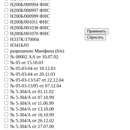
21035 - Москва и москвичи
Н200Б/000994 ФНС
Больше
Н200Б/000997 ФНС
Олимпийский комитет России
Н200Б/000999 ФНС
31058 - Олимпийский спринт
Н200Б/001011 ФНС
Больше
Н200Б/001038 ФНС
Олимпийский комитет СССР
11005 - моментальная лотерея
Н200Б/001070 ФНС
Больше
Н337К/370004
Остар, ассоциация медиков
Н341Б/05
21083 - Остар
разрешение Минфина (б/н)
Больше
№ 00002 АА от 10.07.02
Пари-Париж
№ 05 от 15.10.03
31043 - Культура. Новый век
№ 05-03-04 от 18.12.03
41085 - Истоки
№ 05-03-04 от 20.11.03
41092 - Танец
№ 05-03-13/147 от 22.12.04
Больше
№ 05-03-13/95 от 07.12.04
Пермская дирекция лотерей
№ 5-304/А от 01.11.02
21069 - Удача
№ 5-304/А от 07.10.99
Больше
РосЛНТО
№ 5-304/А от 11.06.99
21003 - Казино
№ 5-304/А от 13.10.00
21075 - Мир чудес
№ 5-304/А от 16.10.99
31007 - Маска
№ 5-304/А от 26.12.02
31015 - Джокер
№ 5-304/А от 27.07.00