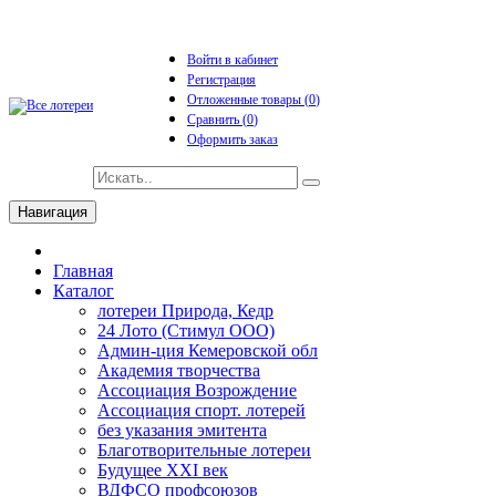
Войти в кабинет
Регистрация
Отложенные товары (
0
)
Сравнить (
0
)
Оформить заказ
Навигация
Главная
Каталог
лотереи Природа, Кедр
24 Лото (Стимул ООО)
Админ-ция Кемеровской обл
Академия творчества
Ассоциация Возрождение
Ассоциация спорт. лотерей
без указания эмитента
Благотворительные лотереи
Будущее XXI век
ВДФСО профсоюзов