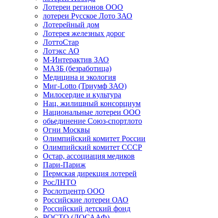
Лотереи регионов ООО
лотереи Русское Лото ЗАО
Лотерейный дом
Лотерея железных дорог
ЛоттоСтар
Лотэкс АО
М-Интерактив ЗАО
МАЗБ (безработица)
Медицина и экология
Миг-Lotto (Триумф ЗАО)
Милосердие и культура
Нац. жилищный консорциум
Национальные лотереи ООО
обьединение Союз-спортлото
Огни Москвы
Олимпийский комитет России
Олимпийский комитет СССР
Остар, ассоциация медиков
Пари-Париж
Пермская дирекция лотерей
РосЛНТО
Рослотцентр ООО
Российские лотереи ОАО
Российский детский фонд
РОСТО (ДОСААФ)