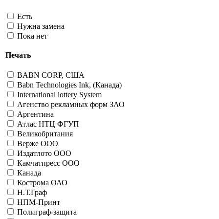
Есть
Нужна замена
Пока нет
Печать
BABN CORP, США
Babn Technologies Ink, (Канада)
International lottery System
Агенство рекламных форм ЗАО
Аргентина
Атлас НТЦ ФГУП
Великобритания
Верже ООО
Издатлото ООО
Камчатпресс ООО
Канада
Кострома ОАО
Н.Т.Граф
НПМ-Принт
Полиграф-защита