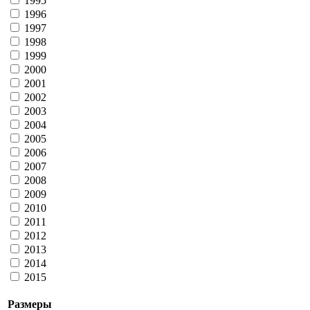
1995
Больше
Серебряный Век
1996
41049 - Фотолото, Природа
1997
41108 - Фотолото, Природа
1998
Больше
1999
СМФ детских организаций
2000
21006 - Улыбка
2001
Больше
2002
Союз журналистов России
2003
21081 - лотерея (б/н)
2004
Больше
2005
Спортивные лотереи ОАО
2006
31019 - Олимпийское золото
31021 - Большой футбол
2007
41014 - Спринт, серия СЛ-1
2008
41019 - Спринт, серия СЛ-1
2009
41029 - Спринт, серия СЛ-1
2010
41075 - Спринт, Большие деньги
2011
41076 - серия СЛ-6, Путешествия
2012
41097 - серия СЛ-6, Путешествия
2013
41102 - серия СЛ-6, Путешествия
2014
41135 - Спринт, Гороскоп
2015
Больше
Спортлото ООО
Размеры
51002 - Веселые старты