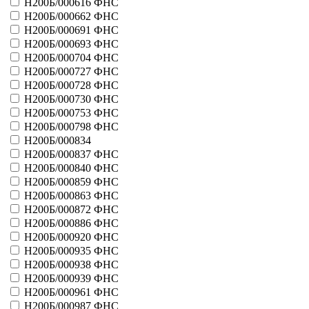
Н200Б/000616 ФНС
21073 - Природа
Н200Б/000662 ФНС
Больше
Н200Б/000691 ФНС
Миг-Lotto (Триумф ЗАО)
31009 - Казино Фортуна
Н200Б/000693 ФНС
31012 - Золотая рыбка
Н200Б/000704 ФНС
31016 - Сокровища джина
Н200Б/000727 ФНС
31017 - Затерянный клад
Н200Б/000728 ФНС
31018 - Чемпион
Н200Б/000730 ФНС
31044 - Счастливая семерка
Н200Б/000753 ФНС
31046 - 6 из 36
Н200Б/000798 ФНС
Больше
Н200Б/000834
Милосердие и культура
Н200Б/000837 ФНС
21064 - Сюрприз
Н200Б/000840 ФНС
Больше
Н200Б/000859 ФНС
Нац. жилищный консорциум
Н200Б/000863 ФНС
41055 - Нац. жилищная лотерея
Н200Б/000872 ФНС
Больше
Н200Б/000886 ФНС
Национальные лотереи ООО
41050 - Доступное жилье
Н200Б/000920 ФНС
Больше
Н200Б/000935 ФНС
обьединение Союз-спортлото
Н200Б/000938 ФНС
11006 - Супер-спринт
Н200Б/000939 ФНС
Больше
Н200Б/000961 ФНС
Огни Москвы
Н200Б/000987 ФНС