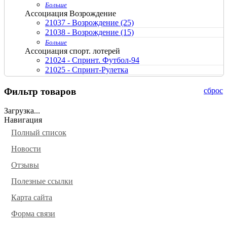
Больше
Ассоциация Возрождение
21037 - Возрождение (25)
21038 - Возрождение (15)
Больше
Ассоциация спорт. лотерей
21024 - Спринт. Футбол-94
21025 - Спринт-Рулетка
21026 - Спринт-Рулетка
21040 - Великолепный кубик (300)
Фильтр товаров
сброс
21041 - Великолепный кубик
21042 - Великолепный кубик
Загрузка...
21043 - Счастливая семерка
Навигация
21068 - Спринт
Полный список
Больше
без указания эмитента
Новости
21001 - Гран-При
21002 - Ралли
Отзывы
21021 - фонд Матери Марии
Полезные ссылки
21028 - фонд им. Льва Яшина
21029 - Матч-Реванш
Карта сайта
21057 - Ралли
21058 - Ралли
Форма связи
21070 - По странам и