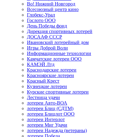
Во! Нижний Новгород
Всесоюзный центр кино
Глобекс-Урал
Гослото ООО
День Победы фонд
Дирекция спортивных лотерей
ДОСААФ СССР
Ивановский лотерейный дом
Игры Доброй Воли
Информационные технологии
Камчатские лотереи ООО
КАМЭЙ Лтд
Краснодарские лотереи
Красноярские лотереи
Красный Крест
Кузнецкие лотереи
Курские спортивные лотереи
Лестница удачи
лотереи Авто-ВОА
лотереи Блиц (СДТМ)
лотереи Блицлот ООО
лотереи Интерлот
лотереи Миг Удачи
лотереи Надежда (ветераны)
лотереи Победа