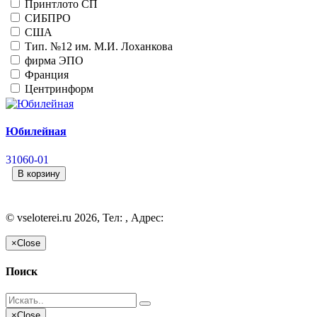
Принтлото СП
СИБПРО
США
Тип. №12 им. М.И. Лоханкова
фирма ЭПО
Франция
Центринформ
Юбилейная
31060-01
В корзину
©
vseloterei.ru
2026, Тел:
,
Адрес:
×
Close
Поиск
×
Close