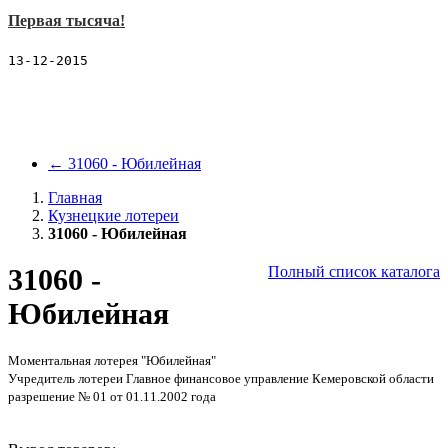
21072 - благотворительная
Первая тысяча!
21079 - Супер-Игрок
25005 - Заводи!
13-12-2015
25006 - Gun Slinger
25007 - Рос-Гермес
25011 - Super Nevada Люкс
25012 - Nevada club
31056 - Счастливая подкова
←
31060 - Юбилейная
Больше
Благотворительные лотереи
Главная
41011 - Бабочки мира
Кузнецкие лотереи
41106 - Почтовый миллион
31060 - Юбилейная
41012 - Цветы
41107 - Почтовый миллион
31060 -
Полный список каталога
41070 - Народное лото
41134 - Твоя игра 30
Юбилейная
Больше
Будущее XXI век
21022 - Общее дело (МК)
Моментальная лотерея "Юбилейная"
Больше
Учредитель лотереи Главное финансовое управление Кемеровской области
ВДФСО профсоюзов
разрешение № 01 от 01.11.2002 года
11003 - Старт
Больше
Во! Нижний Новгород