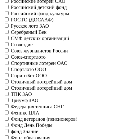
Российские лотереи ОАО
21063 - Стрела
Российский детский фонд
Больше
Российский фонд культуры
Красноярские лотереи
РОСТО (ДОСААФ)
21066 - Блиц-лото
Русское лото ЗАО
21085 - Красноярское метро
Серебряный Век
Больше
Красный Крест
СМФ детских организаций
11004 - Милосердие
Созвездие
21067 - б/н
Союз журналистов России
Больше
Союз-спортлото
Кузнецкие лотереи
Спортивные лотереи ОАО
31048 - Рождественская
Спортлото ООО
31060 - Юбилейная
СпринтБет ООО
Больше
Столичный лотерейный дом
Курские спортивные лотереи
Столичный лотерейный дом
21009 - Двойной успех
ТПК ЗАО
25008 - Football Match
Триумф ЗАО
Больше
Федерация тенниса СНГ
Лестница удачи
41113 - Удачный удар
Феникс ЦЛА
Больше
Фонд ветеранов (пенсионеров)
лотереи Авто-ВОА
Фонд День Победы
41039 - Супер Драйв-10, 1 серия
фонд Знание
41040 - 2 выпуск, 1 серия
Фонд образования