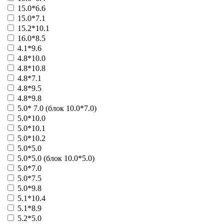
21044 - Пари (600)
15.0*6.6
21045 - Пари (400)
15.0*7.1
21046 - Пари (300)
15.2*10.1
21047 - Содействие (200)
16.0*8.5
21048 - Содействие (300)
4.1*9.6
21049 - Содействие (25)
4.8*10.0
21050 - Содействие (100)
4.8*10.8
Больше
4.8*7.1
фонд социальной защиты
4.8*9.5
21030 - Россия театру
4.8*9.8
Больше
5.0* 7.0 (блок 10.0*7.0)
Шанс, Екатеринбург
41095 - Сейф-Лото (2005)
5.0*10.0
31041 - Суперигра
5.0*10.1
21076 - Игрок 21
5.0*10.2
31045 - Блиц-Шанс
5.0*5.0
21077 - Блиц
5.0*5.0 (блок 10.0*5.0)
31049 - Джип (2003)
5.0*7.0
31050 - Джип (2004)
5.0*7.5
41030 - Карта удачи
5.0*9.8
41032 - Орел-Решка
5.1*10.4
41118 - Сейф-Лото (2008)
5.1*8.9
41119 - Сейф-лото (2006)
5.2*5.0
41120 - Джип (2007)