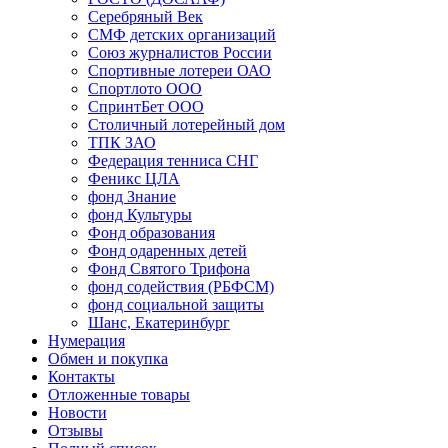
Серебряный Век
СМФ детских организаций
Союз журналистов России
Спортивные лотереи ОАО
Спортлото ООО
СпринтБет ООО
Столичный лотерейный дом
ТПК ЗАО
Федерация тенниса СНГ
Феникс ЦЛА
фонд Знание
фонд Культуры
Фонд образования
Фонд одаренных детей
Фонд Святого Трифона
фонд содействия (РБФСМ)
фонд социальной защиты
Шанс, Екатеринбург
Нумерация
Обмен и покупка
Контакты
Отложенные товары
Новости
Отзывы