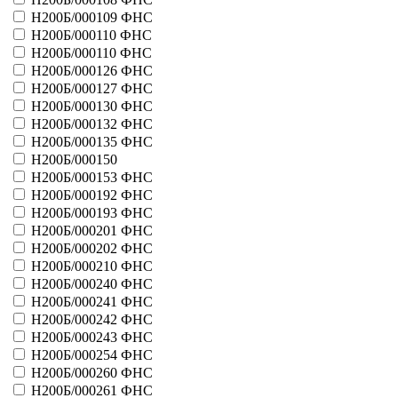
51004 - Скачки
Н200Б/000109 ФНС
51005 - Крестики нолики
Н200Б/000110 ФНС
51006 - Гороскоп
Н200Б/000110 ФНС
51007 - Русское казино
Н200Б/000126 ФНС
51008 - Большое путешествие
Н200Б/000127 ФНС
51009 - Чемпион
Н200Б/000130 ФНС
51010 - Золотая лихорадка
Н200Б/000132 ФНС
Больше
Н200Б/000135 ФНС
Лотереи регионов ООО
41007 - Супергол
Н200Б/000150
41009 - Зебра 2
Н200Б/000153 ФНС
41038 - Кумир
Н200Б/000192 ФНС
41126 - Блицлото 6 из 36
Н200Б/000193 ФНС
Больше
Н200Б/000201 ФНС
лотереи Русское Лото ЗАО
Н200Б/000202 ФНС
41010 - лотерея Кто кого
Н200Б/000210 ФНС
Больше
Н200Б/000240 ФНС
Лотерейный дом
Н200Б/000241 ФНС
41114 - Умножайка
Н200Б/000242 ФНС
Больше
Н200Б/000243 ФНС
Лотерея железных дорог
Н200Б/000254 ФНС
41129 - Паровозы
Н200Б/000260 ФНС
Больше
ЛоттоСтар
Н200Б/000261 ФНС