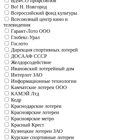
ВДФСО профсоюзов
Гослото ООО
Во! Н. Новгород
41059 - лотерея Старт
Всероссийский фонд культуры
Больше
Всесоюзный центр кино и
День Победы фонд
телевидения
41018 - Год ребенка (ДЛ-2)
Гарант-Лото ООО
41056 - серия ДЛ-3
Глобекс-Урал
41068 - Колесо фортуны (корабли)
Гослото
41077 - Колесо фортуны (авиация)
Дирекция спортивных лотерей
41078 - Построим вместе (ДЛ-3)
ДОСААФ СССР
41087 - День Победы
Желдорсодействие
41089 - День Победы
Ивановский лотерейный дом
Больше
Дирекция спортивных лотерей
Интерлот ЗАО
41015 - Знаете ли Вы...
Информационные технологии
41016 - Чемпион
Камчатские лотереи ООО
41017 - Символ года
КАМЭЙ Лтд
41020 - Знаете ли Вы...
Кедр
41023 - Знаете ли Вы...
Краснодарские лотереи
41024 - Знаете ли Вы...
Красноярские лотереи
41025 - Знаете ли Вы...
Красноярское метро
41026 - Вокруг света
Красный Крест
41027 - Чемпион
Кузнецкие лотереи ЗАО
41028 - Знаете ли Вы...
Курские спортивные лотереи
41116 - Чемпион