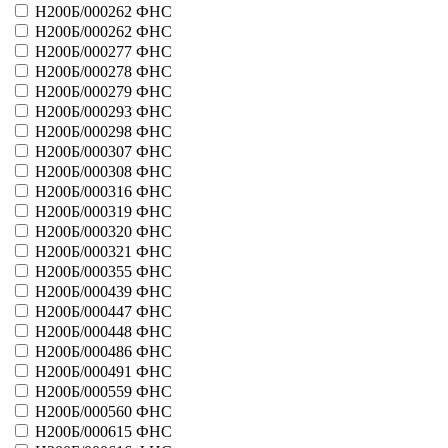
41115 - Блиц Игра
Н200Б/000262 ФНС
41127 - Русская десятка
Н200Б/000262 ФНС
41128 - Червонец
Н200Б/000277 ФНС
Больше
Н200Б/000278 ФНС
Лотэкс АО
Н200Б/000279 ФНС
21014 - F-1 Grand Prix 95
Н200Б/000293 ФНС
21015 - Спартак
Н200Б/000298 ФНС
21016 - Звезды ЦСКА
Н200Б/000307 ФНС
21017 - Звездочет
Н200Б/000308 ФНС
21020 - 3 карты
Н200Б/000316 ФНС
21023 - Лиллехаммер-94
Н200Б/000319 ФНС
21027 - Остров сокровищ
Н200Б/000320 ФНС
21074 - Стрельба
Н200Б/000321 ФНС
Больше
М-Интерактив ЗАО
Н200Б/000355 ФНС
41062 - Престижное лото
Н200Б/000439 ФНС
41063 - Престижное лото
Н200Б/000447 ФНС
Больше
Н200Б/000448 ФНС
МАЗБ (безработица)
Н200Б/000486 ФНС
31059 - Авто-БИНГО
Н200Б/000491 ФНС
21007 - СуперТур
Н200Б/000559 ФНС
31020 - Казино
Н200Б/000560 ФНС
Больше
Н200Б/000615 ФНС
Медицина и экология