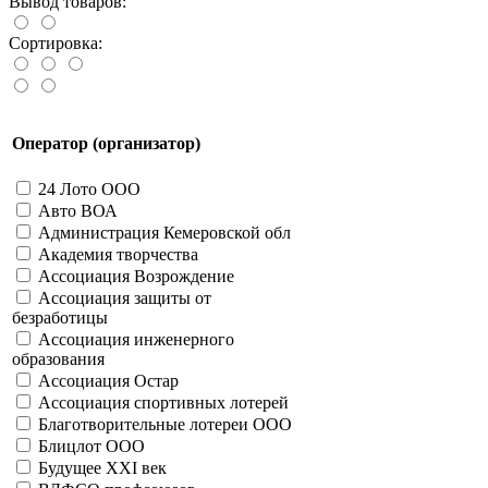
Вывод товаров:
31035 - Пятачок
31034 - Волшебный берег
Сортировка:
41031 - Пятачок
41034 - Золотая рыбка
41035 - Блек Джек
41036 - Монте-Карло
41037 - Крестики-нолики
Оператор (организатор)
41044 - День города
41122 - Монетный двор
24 Лото ООО
21078 - Монте Карло
Авто ВОА
21008 - Пятнашки
Администрация Кемеровской обл
21010 - Морской бой
Академия творчества
21011 - Морской бой
Ассоциация Возрождение
31014 - Black Jack
Ассоциация защиты от
21036 - Праздничная
безработицы
31025 - Крестики нолики
Ассоциация инженерного
31026 - Крестики нолики
образования
Больше
Ассоциация Остар
Всесоюзный центр кино
Ассоциация спортивных лотерей
11002 - Дебют
Благотворительные лотереи ООО
Больше
Глобекс-Урал
Блицлот ООО
21059 - Las Vegas
Будущее XXI век
Больше