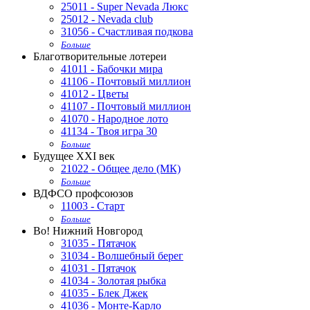
25011 - Super Nevada Люкс
25012 - Nevada club
31056 - Счастливая подкова
Больше
Благотворительные лотереи
41011 - Бабочки мира
41106 - Почтовый миллион
41012 - Цветы
41107 - Почтовый миллион
41070 - Народное лото
41134 - Твоя игра 30
Больше
Будущее XXI век
21022 - Общее дело (МК)
Больше
ВДФСО профсоюзов
11003 - Старт
Больше
Во! Нижний Новгород
31035 - Пятачок
31034 - Волшебный берег
41031 - Пятачок
41034 - Золотая рыбка
41035 - Блек Джек
41036 - Монте-Карло