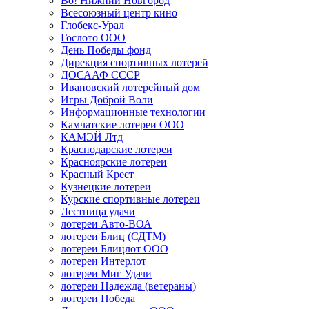
Во! Нижний Новгород
Всесоюзный центр кино
Глобекс-Урал
Гослото ООО
День Победы фонд
Дирекция спортивных лотерей
ДОСААФ СССР
Ивановский лотерейный дом
Игры Доброй Воли
Информационные технологии
Камчатские лотереи ООО
КАМЭЙ Лтд
Краснодарские лотереи
Красноярские лотереи
Красный Крест
Кузнецкие лотереи
Курские спортивные лотереи
Лестница удачи
лотереи Авто-ВОА
лотереи Блиц (СДТМ)
лотереи Блицлот ООО
лотереи Интерлот
лотереи Миг Удачи
лотереи Надежда (ветераны)
лотереи Победа