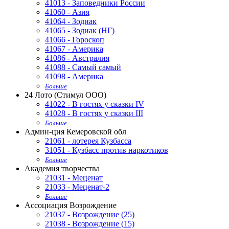
41013 - Заповедники России
41060 - Азия
41064 - Зодиак
41065 - Зодиак (НГ)
41066 - Гороскоп
41067 - Америка
41086 - Австралия
41088 - Самый самый
41098 - Америка
Больше
24 Лото (Стимул ООО)
41022 - В гостях у сказки IV
41028 - В гостях у сказки III
Больше
Админ-ция Кемеровской обл
21061 - лотерея Кузбасса
31051 - Кузбасс против наркотиков
Больше
Академия творчества
21031 - Меценат
21033 - Меценат-2
Больше
Ассоциация Возрождение
21037 - Возрождение (25)
21038 - Возрождение (15)