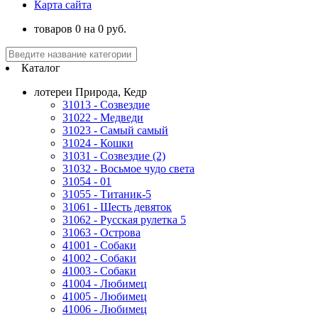
Карта сайта
товаров
0
на
0
руб.
Каталог
лотереи Природа, Кедр
31013 - Созвездие
31022 - Медведи
31023 - Самый самый
31024 - Кошки
31031 - Созвездие (2)
31032 - Восьмое чудо света
31054 - 01
31055 - Титаник-5
31061 - Шесть девяток
31062 - Русская рулетка 5
31063 - Острова
41001 - Собаки
41002 - Собаки
41003 - Собаки
41004 - Любимец
41005 - Любимец
41006 - Любимец