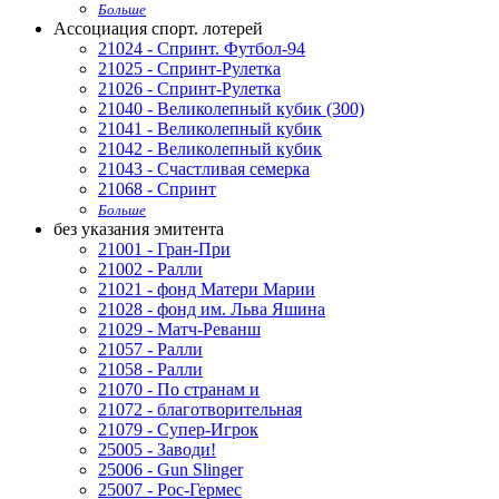
Больше
Ассоциация спорт. лотерей
21024 - Спринт. Футбол-94
21025 - Спринт-Рулетка
21026 - Спринт-Рулетка
21040 - Великолепный кубик (300)
21041 - Великолепный кубик
21042 - Великолепный кубик
21043 - Счастливая семерка
21068 - Спринт
Больше
без указания эмитента
21001 - Гран-При
21002 - Ралли
21021 - фонд Матери Марии
21028 - фонд им. Льва Яшина
21029 - Матч-Реванш
21057 - Ралли
21058 - Ралли
21070 - По странам и
21072 - благотворительная
21079 - Супер-Игрок
25005 - Заводи!
25006 - Gun Slinger
25007 - Рос-Гермес