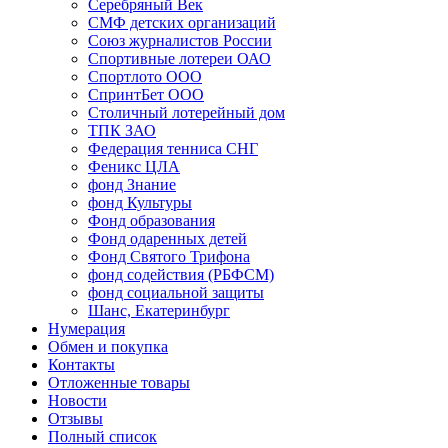
Серебряный Век
СМФ детских организаций
Союз журналистов России
Спортивные лотереи ОАО
Спортлото ООО
СпринтБет ООО
Столичный лотерейный дом
ТПК ЗАО
Федерация тенниса СНГ
Феникс ЦЛА
фонд Знание
фонд Культуры
Фонд образования
Фонд одаренных детей
Фонд Святого Трифона
фонд содействия (РБФСМ)
фонд социальной защиты
Шанс, Екатеринбург
Нумерация
Обмен и покупка
Контакты
Отложенные товары
Новости
Отзывы
Полный список