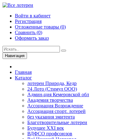
Войти в кабинет
Регистрация
Отложенные товары (
0
)
Сравнить (
0
)
Оформить заказ
Навигация
Главная
Каталог
лотереи Природа, Кедр
24 Лото (Стимул ООО)
Админ-ция Кемеровской обл
Академия творчества
Ассоциация Возрождение
Ассоциация спорт. лотерей
без указания эмитента
Благотворительные лотереи
Будущее XXI век
ВДФСО профсоюзов