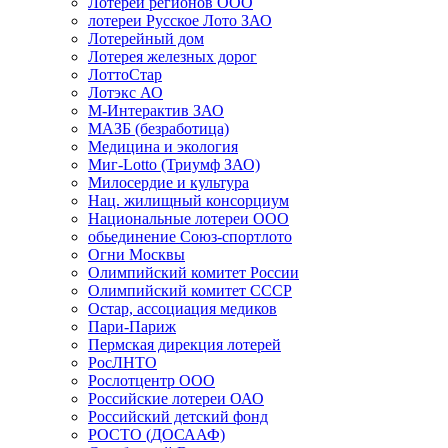
Лотереи регионов ООО
лотереи Русское Лото ЗАО
Лотерейный дом
Лотерея железных дорог
ЛоттоСтар
Лотэкс АО
М-Интерактив ЗАО
МАЗБ (безработица)
Медицина и экология
Миг-Lotto (Триумф ЗАО)
Милосердие и культура
Нац. жилищный консорциум
Национальные лотереи ООО
обьединение Союз-спортлото
Огни Москвы
Олимпийский комитет России
Олимпийский комитет СССР
Остар, ассоциация медиков
Пари-Париж
Пермская дирекция лотерей
РосЛНТО
Рослотцентр ООО
Российские лотереи ОАО
Российский детский фонд
РОСТО (ДОСААФ)