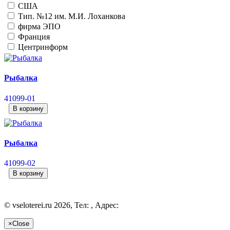
США
Тип. №12 им. М.И. Лоханкова
фирма ЭПО
Франция
Центринформ
Рыбалка
41099-01
В корзину
Рыбалка
41099-02
В корзину
©
vseloterei.ru
2026, Тел:
,
Адрес:
×
Close