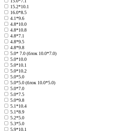
15.0*7.1
21044 - Пари (600)
15.2*10.1
21045 - Пари (400)
16.0*8.5
21046 - Пари (300)
4.1*9.6
21047 - Содействие (200)
4.8*10.0
21048 - Содействие (300)
4.8*10.8
21049 - Содействие (25)
4.8*7.1
21050 - Содействие (100)
4.8*9.5
Больше
фонд социальной защиты
4.8*9.8
21030 - Россия театру
5.0* 7.0 (блок 10.0*7.0)
Больше
5.0*10.0
Шанс, Екатеринбург
5.0*10.1
41095 - Сейф-Лото (2005)
5.0*10.2
31041 - Суперигра
5.0*5.0
21076 - Игрок 21
5.0*5.0 (блок 10.0*5.0)
31045 - Блиц-Шанс
5.0*7.0
21077 - Блиц
5.0*7.5
31049 - Джип (2003)
5.0*9.8
31050 - Джип (2004)
5.1*10.4
41030 - Карта удачи
5.1*8.9
41032 - Орел-Решка
5.2*5.0
41118 - Сейф-Лото (2008)
5.3*5.0
41119 - Сейф-лото (2006)
5.9*10.1
41120 - Джип (2007)