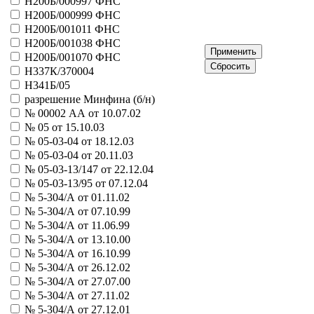
Н200Б/000997 ФНС
21035 - Москва и москвичи
Н200Б/000999 ФНС
Больше
Олимпийский комитет России
Н200Б/001011 ФНС
31058 - Олимпийский спринт
Н200Б/001038 ФНС
Больше
Н200Б/001070 ФНС
Олимпийский комитет СССР
Н337К/370004
11005 - моментальная лотерея
Н341Б/05
Больше
разрешение Минфина (б/н)
Остар, ассоциация медиков
№ 00002 АА от 10.07.02
21083 - Остар
№ 05 от 15.10.03
Больше
№ 05-03-04 от 18.12.03
Пари-Париж
№ 05-03-04 от 20.11.03
31043 - Культура. Новый век
№ 05-03-13/147 от 22.12.04
41085 - Истоки
№ 05-03-13/95 от 07.12.04
41092 - Танец
№ 5-304/А от 01.11.02
Больше
Пермская дирекция лотерей
№ 5-304/А от 07.10.99
21069 - Удача
№ 5-304/А от 11.06.99
Больше
№ 5-304/А от 13.10.00
РосЛНТО
№ 5-304/А от 16.10.99
21003 - Казино
№ 5-304/А от 26.12.02
21075 - Мир чудес
№ 5-304/А от 27.07.00
31007 - Маска
№ 5-304/А от 27.11.02
31015 - Джокер
№ 5-304/А от 27.12.01