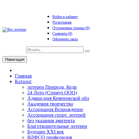
Войти в кабинет
Регистрация
Отложенные товары (
0
)
Сравнить (
0
)
Оформить заказ
Навигация
Главная
Каталог
лотереи Природа, Кедр
24 Лото (Стимул ООО)
Админ-ция Кемеровской обл
Академия творчества
Ассоциация Возрождение
Ассоциация спорт. лотерей
без указания эмитента
Благотворительные лотереи
Будущее XXI век
ВДФСО профсоюзов