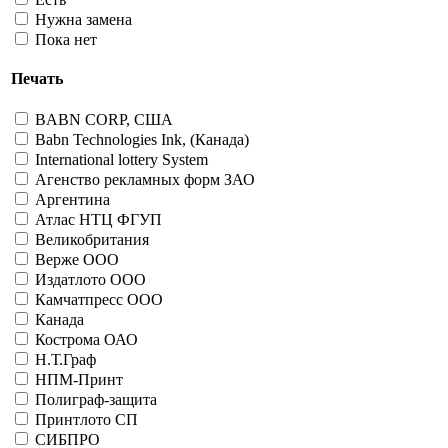
Нужна замена
Пока нет
Печать
BABN CORP, США
Babn Technologies Ink, (Канада)
International lottery System
Агенство рекламных форм ЗАО
Аргентина
Атлас НТЦ ФГУП
Великобритания
Верже ООО
Издатлото ООО
Камчатпресс ООО
Канада
Кострома ОАО
Н.Т.Граф
НПМ-Принт
Полиграф-защита
Принтлото СП
СИБПРО