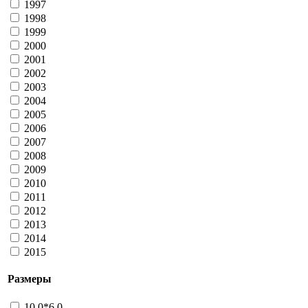
Больше
1997
Серебряный Век
1998
41049 - Фотолото, Природа
1999
41108 - Фотолото, Природа
2000
Больше
2001
СМФ детских организаций
2002
21006 - Улыбка
2003
Больше
2004
Союз журналистов России
21081 - лотерея (б/н)
2005
2006
Больше
Спортивные лотереи ОАО
2007
31019 - Олимпийское золото
2008
31021 - Большой футбол
2009
41014 - Спринт, серия СЛ-1
2010
41019 - Спринт, серия СЛ-1
2011
41029 - Спринт, серия СЛ-1
2012
41075 - Спринт, Большие деньги
2013
41076 - серия СЛ-6, Путешествия
2014
41097 - серия СЛ-6, Путешествия
2015
41102 - серия СЛ-6, Путешествия
41135 - Спринт, Гороскоп
Размеры
Больше
Спортлото ООО
51002 - Веселые старты
10,0*6.0