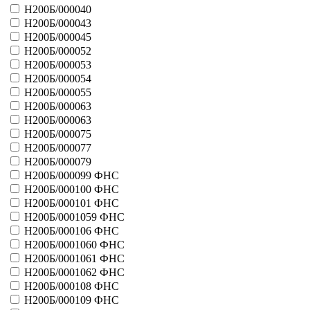
31039 - Радуга-дуга
Н200Б/000040
31004 - Лотерейка
Н200Б/000043
31040 - Поиграйка
Н200Б/000045
41045 - Чудеса
Н200Б/000052
41046 - Удачная игра
Н200Б/000053
41047 - Удачная игра
Н200Б/000054
41048 - серия Ордена
Н200Б/000055
41123 - Играй на выигрыш!
Н200Б/000063
31053 - Супер-Азарт
Н200Б/000063
41071 - Не пропусти удачу
Н200Б/000075
41079 - Твой выигрыш
41080 - Удачная игра
Н200Б/000077
41081 - Букет удачи
Н200Б/000079
41130 - Удачи Вам!
Н200Б/000099 ФНС
41131 - Бей в цель
Н200Б/000100 ФНС
31010 - Колесо фортуны
Н200Б/000101 ФНС
31027 - Стрелок
Н200Б/0001059 ФНС
31028 - Русские сказки
Н200Б/000106 ФНС
31029 - Русские сказки
Н200Б/0001060 ФНС
31030 - Русские сказки
Н200Б/0001061 ФНС
Больше
Н200Б/0001062 ФНС
лотереи Победа
Н200Б/000108 ФНС
51001 - 10 звезд
Н200Б/000109 ФНС
51003 - Точно в цель