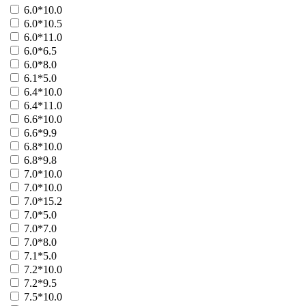
6.0*10.0
41103 - Блиц-Шанс
31052 - Супер Шанс
6.0*10.5
31001 - Удачный денек
6.0*11.0
21032 - Кошмар
6.0*6.5
21034 - Бэтмен
6.0*8.0
25001 - Капитан Немо
6.1*5.0
25002 - Капитан Немо
6.4*10.0
25004 - Домовой
6.4*11.0
Больше
6.6*10.0
6.6*9.9
6.8*10.0
6.8*9.8
7.0*10.0
7.0*10.0
7.0*15.2
7.0*5.0
7.0*7.0
7.0*8.0
7.1*5.0
7.2*10.0
7.2*9.5
7.5*10.0