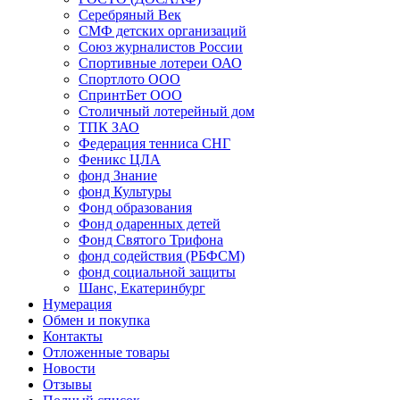
Серебряный Век
СМФ детских организаций
Союз журналистов России
Спортивные лотереи ОАО
Спортлото ООО
СпринтБет ООО
Столичный лотерейный дом
ТПК ЗАО
Федерация тенниса СНГ
Феникс ЦЛА
фонд Знание
фонд Культуры
Фонд образования
Фонд одаренных детей
Фонд Святого Трифона
фонд содействия (РБФСМ)
фонд социальной защиты
Шанс, Екатеринбург
Нумерация
Обмен и покупка
Контакты
Отложенные товары
Новости
Отзывы