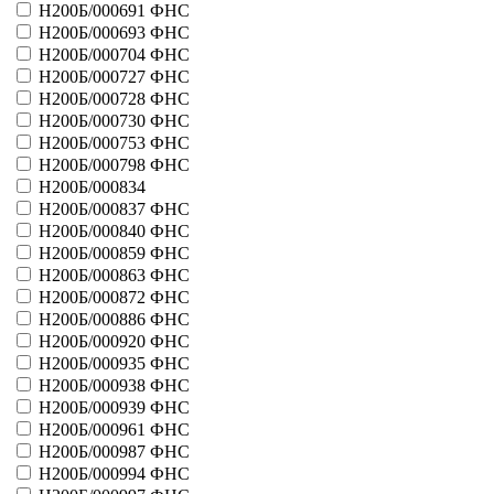
21073 - Природа
Н200Б/000691 ФНС
Больше
Н200Б/000693 ФНС
Миг-Lotto (Триумф ЗАО)
Н200Б/000704 ФНС
31009 - Казино Фортуна
Н200Б/000727 ФНС
31012 - Золотая рыбка
Н200Б/000728 ФНС
31016 - Сокровища джина
Н200Б/000730 ФНС
31017 - Затерянный клад
Н200Б/000753 ФНС
31018 - Чемпион
Н200Б/000798 ФНС
31044 - Счастливая семерка
Н200Б/000834
31046 - 6 из 36
Н200Б/000837 ФНС
Больше
Н200Б/000840 ФНС
Милосердие и культура
Н200Б/000859 ФНС
21064 - Сюрприз
Н200Б/000863 ФНС
Больше
Нац. жилищный консорциум
Н200Б/000872 ФНС
41055 - Нац. жилищная лотерея
Н200Б/000886 ФНС
Больше
Н200Б/000920 ФНС
Национальные лотереи ООО
Н200Б/000935 ФНС
41050 - Доступное жилье
Н200Б/000938 ФНС
Больше
Н200Б/000939 ФНС
обьединение Союз-спортлото
Н200Б/000961 ФНС
11006 - Супер-спринт
Н200Б/000987 ФНС
Больше
Н200Б/000994 ФНС
Огни Москвы