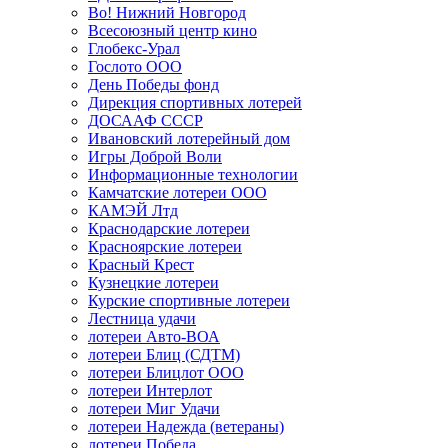
Во! Нижний Новгород
Всесоюзный центр кино
Глобекс-Урал
Гослото ООО
День Победы фонд
Дирекция спортивных лотерей
ДОСААФ СССР
Ивановский лотерейный дом
Игры Доброй Воли
Информационные технологии
Камчатские лотереи ООО
КАМЭЙ Лтд
Краснодарские лотереи
Красноярские лотереи
Красный Крест
Кузнецкие лотереи
Курские спортивные лотереи
Лестница удачи
лотереи Авто-ВОА
лотереи Блиц (СДТМ)
лотереи Блицлот ООО
лотереи Интерлот
лотереи Миг Удачи
лотереи Надежда (ветераны)
лотереи Победа