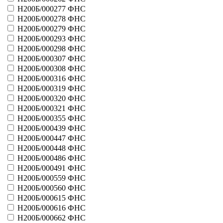
41115 - Блиц Игра
Н200Б/000277 ФНС
41127 - Русская десятка
Н200Б/000278 ФНС
41128 - Червонец
Н200Б/000279 ФНС
Больше
Н200Б/000293 ФНС
Лотэкс АО
Н200Б/000298 ФНС
21014 - F-1 Grand Prix 95
Н200Б/000307 ФНС
21015 - Спартак
Н200Б/000308 ФНС
21016 - Звезды ЦСКА
Н200Б/000316 ФНС
21017 - Звездочет
21020 - 3 карты
Н200Б/000319 ФНС
21023 - Лиллехаммер-94
Н200Б/000320 ФНС
21027 - Остров сокровищ
Н200Б/000321 ФНС
21074 - Стрельба
Н200Б/000355 ФНС
Больше
Н200Б/000439 ФНС
М-Интерактив ЗАО
Н200Б/000447 ФНС
41062 - Престижное лото
Н200Б/000448 ФНС
41063 - Престижное лото
Н200Б/000486 ФНС
Больше
Н200Б/000491 ФНС
МАЗБ (безработица)
Н200Б/000559 ФНС
31059 - Авто-БИНГО
Н200Б/000560 ФНС
21007 - СуперТур
Н200Б/000615 ФНС
31020 - Казино
Н200Б/000616 ФНС
Больше
Н200Б/000662 ФНС
Медицина и экология