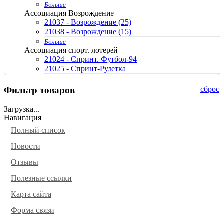
Больше
Ассоциация Возрождение
21037 - Возрождение (25)
21038 - Возрождение (15)
Больше
Ассоциация спорт. лотерей
21024 - Спринт. Футбол-94
21025 - Спринт-Рулетка
21026 - Спринт-Рулетка
21040 - Великолепный кубик (300)
Фильтр товаров
сброс
21041 - Великолепный кубик
21042 - Великолепный кубик
Загрузка...
21043 - Счастливая семерка
Навигация
21068 - Спринт
Полный список
Больше
без указания эмитента
Новости
21001 - Гран-При
21002 - Ралли
Отзывы
21021 - фонд Матери Марии
Полезные ссылки
21028 - фонд им. Льва Яшина
21029 - Матч-Реванш
Карта сайта
21057 - Ралли
21058 - Ралли
Форма связи
21070 - По странам и