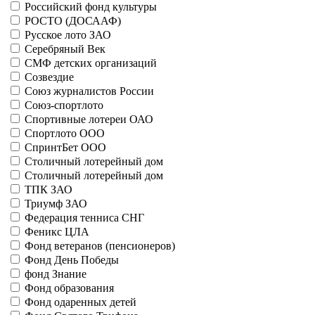
Российский фонд культуры
21063 - Стрела
РОСТО (ДОСААФ)
Больше
Красноярские лотереи
Русское лото ЗАО
21066 - Блиц-лото
Серебряный Век
21085 - Красноярское метро
СМФ детских организаций
Больше
Созвездие
Красный Крест
Союз журналистов России
11004 - Милосердие
Союз-спортлото
21067 - б/н
Спортивные лотереи ОАО
Больше
Спортлото ООО
Кузнецкие лотереи
СпринтБет ООО
31048 - Рождественская
Столичный лотерейный дом
31060 - Юбилейная
Столичный лотерейный дом
Больше
ТПК ЗАО
Курские спортивные лотереи
21009 - Двойной успех
Триумф ЗАО
25008 - Football Match
Федерация тенниса СНГ
Больше
Феникс ЦЛА
Лестница удачи
Фонд ветеранов (пенсионеров)
41113 - Удачный удар
Фонд День Победы
Больше
фонд Знание
лотереи Авто-ВОА
Фонд образования
41039 - Супер Драйв-10, 1 серия
Фонд одаренных детей
41040 - 2 выпуск, 1 серия