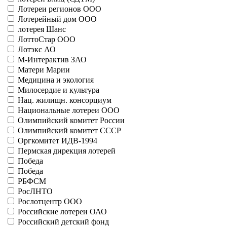
Лотереи регионов ООО
Больше
ДОСААФ СССР
Лотерейный дом ООО
11001 - Сотвехноспорт
лотерея Шанс
Больше
ЛоттоСтар ООО
Ивановский лотерейный дом
Лотэкс АО
41132 - Спринт-Иваново
М-Интерактив ЗАО
Больше
Матери Марии
Игры Доброй Воли
Медицина и экология
21012 - Игры Доброй Воли (150)
Милосердие и культура
21013 - Игры Доброй Воли (50)
Нац. жилищн. консорциум
Больше
Национальные лотереи ООО
Информационные технологии
41099 - Рыбалка
Олимпийский комитет России
41100 - Тайны островов
Олимпийский комитет СССР
41101 - Снайпер
Оргкомитет ИДВ-1994
41104 - Вокруг света
Пермская дирекция лотерей
Больше
Победа
Камчатские лотереи ООО
Победа
41125 - Народная Техносеть
РБФСМ
Больше
РосЛНТО
КАМЭЙ Лтд
Рослотцентр ООО
21071 - Camay
Российские лотереи ОАО
Больше
Российский детский фонд
Краснодарские лотереи