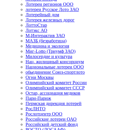
Лотереи регионов ООО
лотереи Русское Лото ЗАО
Лотерейный дом
Лотерея железных дорог
ЛоттоСтар
Лотэкс АО
М-Интерактив ЗАО
МАЗБ (безработица)
Медицина и экология
Миг-Lotto (Триумф ЗАО)
Милосердие и культура
Нац. жилищный консорциум
Национальные лотереи ООО
обьединение Союз-спортлото
Огни Москвы
Олимпийский комитет России
Олимпийский комитет СССР
Остар, ассоциация медиков
Пари-Париж
Пермская дирекция лотерей
РосЛНТО
Рослотцентр ООО
Российские лотереи ОАО
Российский детский фонд
РОСТО (ДОСААФ)