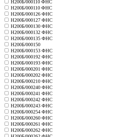
Н200Б/000110 ФНС
51004 - Скачки
Н200Б/000110 ФНС
51005 - Крестики нолики
Н200Б/000126 ФНС
51006 - Гороскоп
Н200Б/000127 ФНС
51007 - Русское казино
Н200Б/000130 ФНС
51008 - Большое путешествие
51009 - Чемпион
Н200Б/000132 ФНС
51010 - Золотая лихорадка
Н200Б/000135 ФНС
Больше
Н200Б/000150
Лотереи регионов ООО
Н200Б/000153 ФНС
41007 - Супергол
Н200Б/000192 ФНС
41009 - Зебра 2
Н200Б/000193 ФНС
41038 - Кумир
Н200Б/000201 ФНС
41126 - Блицлото 6 из 36
Н200Б/000202 ФНС
Больше
Н200Б/000210 ФНС
лотереи Русское Лото ЗАО
Н200Б/000240 ФНС
41010 - лотерея Кто кого
Н200Б/000241 ФНС
Больше
Н200Б/000242 ФНС
Лотерейный дом
Н200Б/000243 ФНС
41114 - Умножайка
Н200Б/000254 ФНС
Больше
Лотерея железных дорог
Н200Б/000260 ФНС
41129 - Паровозы
Н200Б/000261 ФНС
Больше
Н200Б/000262 ФНС
ЛоттоСтар
Н200Б/000262 ФНС