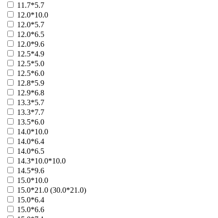
11.7*5.7
фонд Культуры
21084 - Госпожа Удача
12.0*10.0
12.0*5.7
Больше
Фонд образования
12.0*6.5
31003 - Миллионер
12.0*9.6
Больше
12.5*4.9
Фонд одаренных детей
12.5*5.0
21062 - Dendy
12.5*6.0
Больше
12.8*5.9
Фонд Святого Трифона
12.9*6.8
41074 - Точно в цель
13.3*5.7
Больше
13.3*7.7
фонд содействия (РБФСМ)
21052 - Содействие (500)
13.5*6.0
21053 - Содействие (10)
14.0*10.0
21054 - Содействие (25)
14.0*6.4
21055 - Боулинг
14.0*6.5
21056 - Покер
14.3*10.0*10.0
41105 - Как карты лягут
14.5*9.6
41057 - счастливая семья
15.0*10.0
31002 - счастливая семья
15.0*21.0 (30.0*21.0)
41072 - Кошки-мышки
15.0*6.4
41073 - Кошки-мышки
15.0*6.6
21039 - Самбо