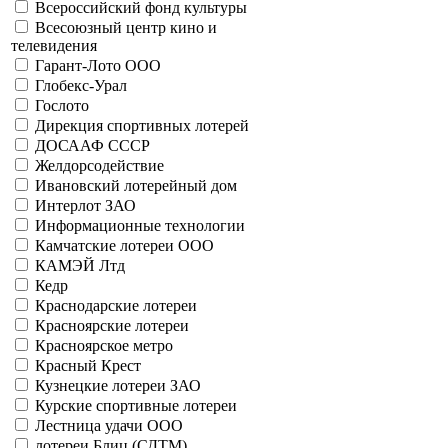
Всероссийский фонд культуры
Гослото ООО
Всесоюзный центр кино и
41059 - лотерея Старт
телевидения
Больше
Гарант-Лото ООО
День Победы фонд
Глобекс-Урал
41018 - Год ребенка (ДЛ-2)
Гослото
41056 - серия ДЛ-3
41068 - Колесо фортуны (корабли)
Дирекция спортивных лотерей
41077 - Колесо фортуны (авиация)
ДОСААФ СССР
41078 - Построим вместе (ДЛ-3)
Желдорсодействие
41087 - День Победы
Ивановский лотерейный дом
41089 - День Победы
Интерлот ЗАО
Больше
Информационные технологии
Дирекция спортивных лотерей
Камчатские лотереи ООО
41015 - Знаете ли Вы...
КАМЭЙ Лтд
41016 - Чемпион
Кедр
41017 - Символ года
Краснодарские лотереи
41020 - Знаете ли Вы...
Красноярские лотереи
41023 - Знаете ли Вы...
Красноярское метро
41024 - Знаете ли Вы...
Красный Крест
41025 - Знаете ли Вы...
Кузнецкие лотереи ЗАО
41026 - Вокруг света
Курские спортивные лотереи
41027 - Чемпион
Лестница удачи ООО
41028 - Знаете ли Вы...
лотереи Блиц (СДТМ)
41116 - Чемпион