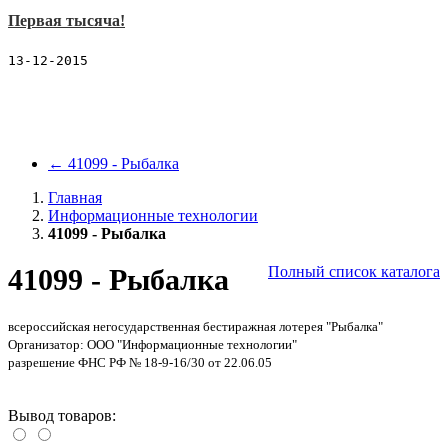
21072 - благотворительная
Первая тысяча!
21079 - Супер-Игрок
25005 - Заводи!
13-12-2015
25006 - Gun Slinger
25007 - Рос-Гермес
25011 - Super Nevada Люкс
25012 - Nevada club
31056 - Счастливая подкова
←
41099 - Рыбалка
Больше
Благотворительные лотереи
Главная
41011 - Бабочки мира
Информационные технологии
41106 - Почтовый миллион
41099 - Рыбалка
41012 - Цветы
41107 - Почтовый миллион
41099 - Рыбалка
Полный список каталога
41070 - Народное лото
41134 - Твоя игра 30
Больше
всероссийская негосударственная бестиражная лотерея "Рыбалка"
Будущее XXI век
Организатор: ООО "Информационные технологии"
21022 - Общее дело (МК)
разрешение ФНС РФ № 18-9-16/30 от 22.06.05
Больше
ВДФСО профсоюзов
11003 - Старт
Вывод товаров:
Больше
Во! Нижний Новгород