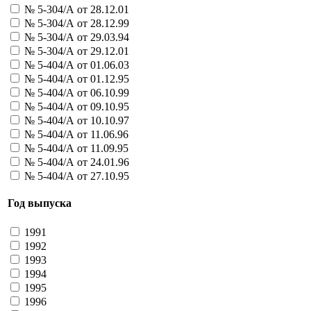
31047 - Лица истории
№ 5-304/А от 28.12.01
Больше
№ 5-304/А от 28.12.99
Рослотцентр ООО
№ 5-304/А от 29.03.94
41052 - Время денег 25
№ 5-304/А от 29.12.01
41054 - Время денег 50
41093 - Монета (золото)
№ 5-404/А от 01.06.03
41094 - Монета (бронза)
№ 5-404/А от 01.12.95
41096 - Монета (серебро)
№ 5-404/А от 06.10.99
41121 - Марка
№ 5-404/А от 09.10.95
41133 - Русская рулетка
№ 5-404/А от 10.10.97
Больше
№ 5-404/А от 11.06.96
Российские лотереи ОАО
№ 5-404/А от 11.09.95
21005 - Удачный бросок
№ 5-404/А от 24.01.96
31005 - Королевский спринт
№ 5-404/А от 27.10.95
31006 - Королевский спринт
31011 - Изобилие
Год выпуска
Больше
Российский детский фонд
1991
25003 - лотерея
1992
25009 - Новогодняя лотерея
1993
Больше
РОСТО (ДОСААФ)
1994
41069 - Военные знания
1995
41084 - Спорт и техника
1996