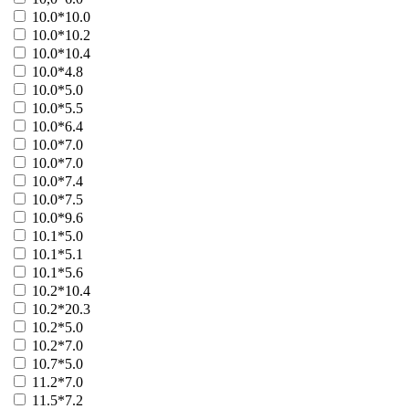
10.0*10.0
Больше
СпринтБет ООО
10.0*10.2
41109 - Золотой счет
10.0*10.4
41110 - Кубок сезона
10.0*4.8
41111 - Суперкубок
10.0*5.0
41112 - Золотой мяч
10.0*5.5
Больше
10.0*6.4
Столичный лотерейный дом
10.0*7.0
41051 - лотерея Твой дом
10.0*7.0
Больше
10.0*7.4
ТПК ЗАО
10.0*7.5
41061 - Игра по-крупному
10.0*9.6
Больше
Федерация тенниса СНГ
10.1*5.0
21065 - Экспресс-спорт
10.1*5.1
Больше
10.1*5.6
Феникс ЦЛА
10.2*10.4
41033 - Лотошка+
10.2*20.3
41124 - Дубль
10.2*5.0
41082 - Три семерки блиц
10.2*7.0
Больше
10.7*5.0
фонд Знание
11.2*7.0
21082 - Созвездия
11.5*7.2
Больше