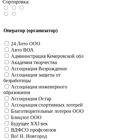
Сортировка:
31035 - Пятачок
31034 - Волшебный берег
41031 - Пятачок
41034 - Золотая рыбка
41035 - Блек Джек
Оператор (организатор)
41036 - Монте-Карло
41037 - Крестики-нолики
24 Лото ООО
41044 - День города
Авто ВОА
41122 - Монетный двор
Администрация Кемеровской обл
21078 - Монте Карло
Академия творчества
21008 - Пятнашки
Ассоциация Возрождение
21010 - Морской бой
21011 - Морской бой
Ассоциация защиты от
безработицы
31014 - Black Jack
21036 - Праздничная
Ассоциация инженерного
образования
31025 - Крестики нолики
31026 - Крестики нолики
Ассоциация Остар
Ассоциация спортивных лотерей
Больше
Всесоюзный центр кино
Благотворительные лотереи ООО
11002 - Дебют
Блицлот ООО
Больше
Будущее XXI век
Глобекс-Урал
ВДФСО профсоюзов
21059 - Las Vegas
Во! Н. Новгород
Больше