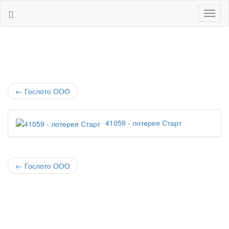
Навиг
←
Гослото ООО
41059 - лотерея Старт
←
Гослото ООО